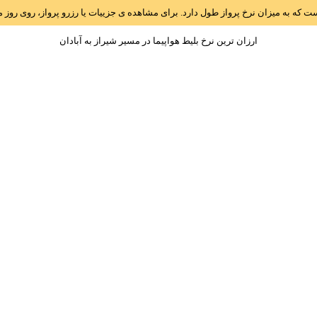
است که به میزان نرخ پرواز طول دارد. برای مشاهده ی جزییات یا رزرو پرواز، روی رو
ارزان ترین نرخ بلیط هواپیما در مسیر شيراز به آبادان