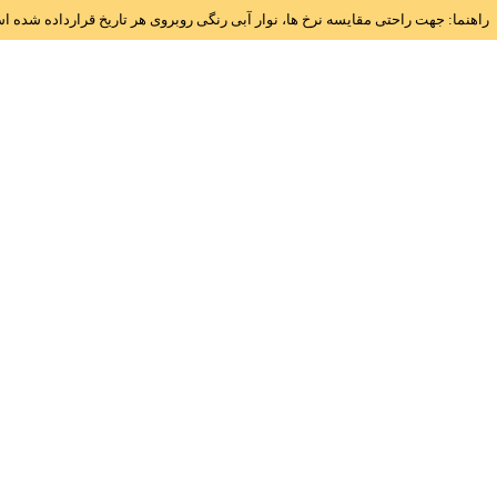
راهنما: جهت راحتی مقایسه نرخ ها، نوار آبی رنگی روبروی هر تاریخ قرارداده شده 